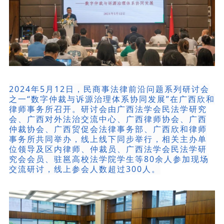
2024年5月12日，民商事法律前沿问题系列研讨会
之一“数字仲裁与诉源治理体系协同发展”在广西欣和
律师事务所召开。研讨会由广西法学会民法学研究
会、广西对外法治交流中心、广西律师协会、广西
仲裁协会、广西贸促会法律事务部、广西欣和律师
事务所共同举办，线上线下同步举行，相关主办单
位领导及区内律师、仲裁员、广西法学会民法学研
究会会员、驻邕高校法学院学生等80余人参加现场
交流研讨，线上参会人数超过300人。